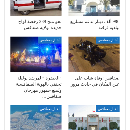
990 ألف دينار لدعم مشاريع
نحو منح 289 رخصة لواج
ببلدية قرقنة
جديدة بولاية صفاقس
أخبار صفاقس
أخبار صفاقس
صفاقس: وفاة شاب على
“الحضرة ” لمرشد بوليلة
عين المكان في حادث مرور
تحتفي بالهوية الصفاقسية
وتُمتع جمهور مهرجان
صفاقس…
أخبار صفاقس
أخبار صفاقس