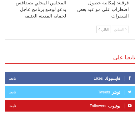
قرقنة: إمكانية حصول
المجلس المحلي بصفاقس
اضطراب على مواعيد بعض
يدعو لوضع برنامج عاجل
السفرات
لحماية المدينة العتيقة
السابق
التالي
تابعنا على
فايسبوك
Likes
تابعنا
تويتر
Tweets
تابعنا
يوتيوب
Followers
تابعنا