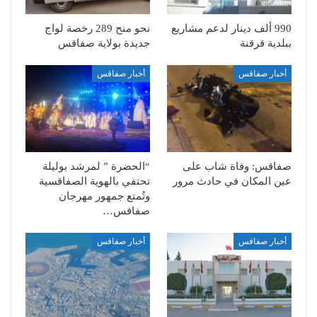
990 ألف دينار لدعم مشاريع
نحو منح 289 رخصة لواج
ببلدية قرقنة
جديدة بولاية صفاقس
أخبار صفاقس
أخبار صفاقس
صفاقس: وفاة شاب على
“الحضرة ” لمرشد بوليلة
عين المكان في حادث مرور
تحتفي بالهوية الصفاقسية
وتُمتع جمهور مهرجان
صفاقس…
أخبار صفاقس
أخبار صفاقس