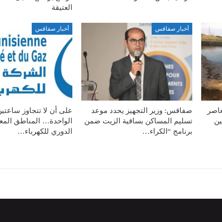
العتيقة
أخبار صفاقس
أخبار صفاقس
عاصر
صفاقس: وزير التجهيز يحدد موعد
على أن لا تتجاوز ساعتين
ين
تسليم المساكن بساقية الزيت ضمن
الواحدة… المناطق المعن
برنامج “الكراء…
الدوري للكهرباء…