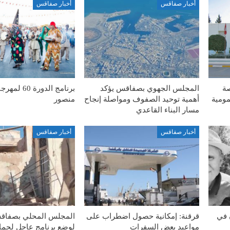
أخبار صفاقس
أخبار صفاقس
صة
المجلس الجهوي بصفاقس يؤكد
برنامج الدورة
مومية
أهمية توحيد الصفوف ومواصلة إنجاح
منصور
مسار البناء القاعدي
أخبار صفاقس
أخبار صفاقس
 في
قرقنة: إمكانية حصول اضطراب على
المجلس المحلي بصفاق
مواعيد بعض السفرات
لوضع برنامج عاجل لحماي