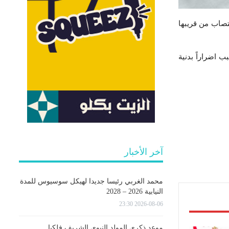
لت في تعرّض عجوز تبلغ من العمر 70 سنة الى الاغتصاب من قريبها
 اضراراً بدنية
آخر الأخبار
محمد الغربي رئيسا جديدا لهيكل سوسيوس للمدة
النيابية 2026 – 2028
2026-08-06 23:30
موعد ذكرى المولد النبوي الشريف فلكيا