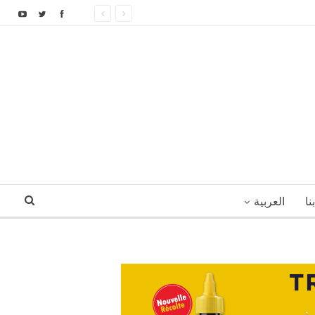
نا
العربية