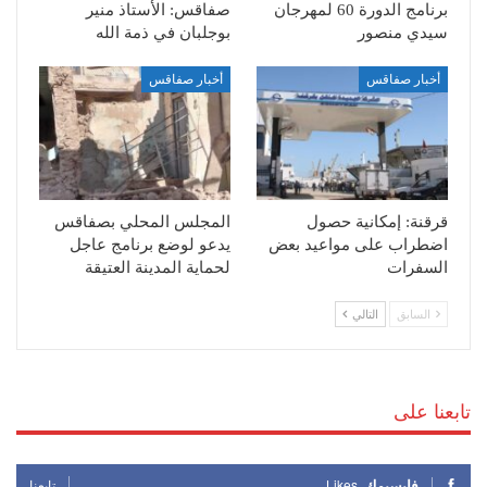
برنامج الدورة 60 لمهرجان
صفاقس: الأستاذ منير
سيدي منصور
بوجلبان في ذمة الله
أخبار صفاقس
أخبار صفاقس
قرقنة: إمكانية حصول
المجلس المحلي بصفاقس
اضطراب على مواعيد بعض
يدعو لوضع برنامج عاجل
السفرات
لحماية المدينة العتيقة
السابق
التالي
تابعنا على
فايسبوك
Likes
تابعنا