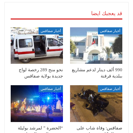
قد يعجبك ايضا
أخبار صفاقس
أخبار صفاقس
990 ألف دينار لدعم مشاريع
نحو منح 289 رخصة لواج
ببلدية قرقنة
جديدة بولاية صفاقس
أخبار صفاقس
أخبار صفاقس
صفاقس: وفاة شاب على
“الحضرة ” لمرشد بوليلة