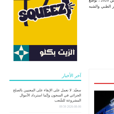
سعيا منه إلى معاضدة مجهود الدولة في مكافحة فيروس كورونا بادر مجمع “بن عمر” اليوم الجمعة 20 مارس 2020 ، بوضع
فائدة الاطار الطبي والشبه
آخر الأخبار
سعيّد: لا نعمل على الإبقاء على المعنيين بالصلح
الجزائي في السجون وإنّما استرداد الأموال
المشروعة للشّعب
2026-08-06 09:59