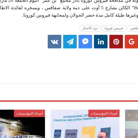
“نزل الأعمال Business Hotel Sfax” الكائن بشارع 5 أوت على ذمة ولاية صفاقس ، ويسخره ل
وغيرها طيلة كامل مدة حضر الجولان ولمجابهة فيروس كورونا.
اقس
فيروس كورونا
نزل الأعمال
أصداء المؤسسات
أصداء المؤسسات