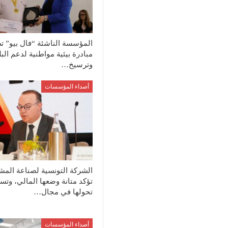
المؤسسة الناشئة “فال بيو” ت
مبادرة بيئية مواطنية لدعم الب
وترسيخ…
أصداء المؤسسات
الشركة التونسية لصناعة المش
تؤكد متانة وضعها المالي، وتسر
تحولها في مجال…
أصداء المؤسسات