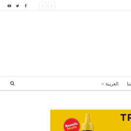
نا
العربية