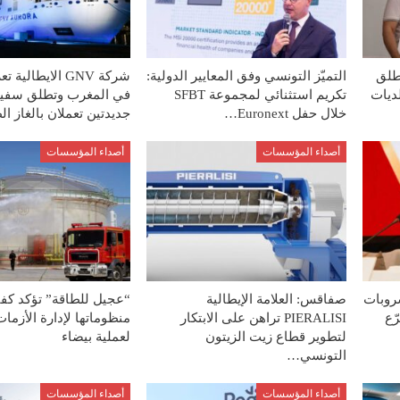
طلق
التميّز التونسي وفق المعايير الدولية:
شركة GNV الايطالي
لديات
تكريم استثنائي لمجموعة SFBT
في المغرب وتطلق سفين
خلال حفل Euronext…
جديدتين تعملان بالغاز 
أصداء المؤسسات
أصداء المؤسسات
روبات
صفاقس: العلامة الإيطالية
“عجيل للطاقة” تؤكد كفا
ّع
PIERALISI تراهن على الابتكار
منظوماتها لإدارة الأزمات
لتطوير قطاع زيت الزيتون
لعملية بيضاء
التونسي…
أصداء المؤسسات
أصداء المؤسسات