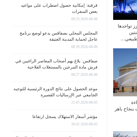
قرقنة: إمكانية حصول اضطراب على مواعيد
بعض السفرات
2026-08-06 09:33
ة تعزز تواجدها
تين
المجلس المحلي بصفاقس يدعو لوضع برنامج
الطبيعي…
عاجل لحماية المدينة العتيقة
2026-08-06 08:59
صفاقس: بلاغ يهم أصحاب المعاصر الراغبين في
فرش مادة المرجين بالمستغلات الفلاحية
2026-08-06 08:27
موعد الحصول على نتائج الدورة الرئيسية للتوجيه
الجامعي عبر الإرساليات القصيرة
ءة
2026-08-05 21:05
 بنجاح باهر
مؤشر أسعار الاستهلاك يسجل ارتفاعا
2026-08-05 20:42