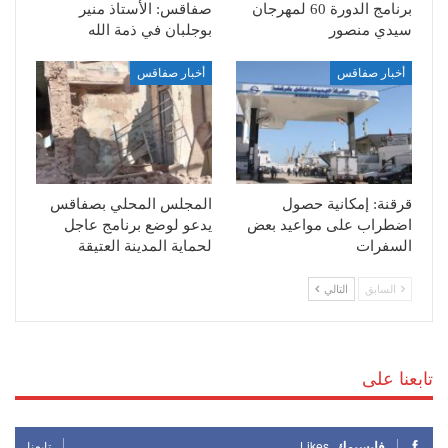
برنامج الدورة 60 لمهرجان
صفاقس: الأستاذ منير
سيدي منصور
بوجلبان في ذمة الله
أخبار صفاقس
أخبار صفاقس
قرقنة: إمكانية حصول
المجلس المحلي بصفاقس
اضطراب على مواعيد بعض
يدعو لوضع برنامج عاجل
السفرات
لحماية المدينة العتيقة
السابق
التالي
تابعنا على
فايسبوك
Likes
تابعنا