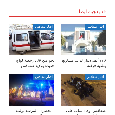
قد يعجبك ايضا
أخبار صفاقس
أخبار صفاقس
990 ألف دينار لدعم مشاريع
نحو منح 289 رخصة لواج
ببلدية قرقنة
جديدة بولاية صفاقس
أخبار صفاقس
أخبار صفاقس
صفاقس: وفاة شاب على
“الحضرة ” لمرشد بوليلة