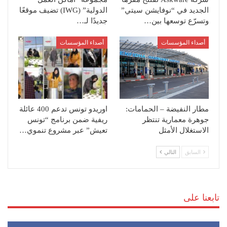
الجديد في “نوفايشن سيتي”
الدولية” (IWG) تضيف موقعًا
وتسرّع توسعها بين…
جديدًا لـ…
أصداء المؤسسات
أصداء المؤسسات
مطار النفيضة – الحمامات:
اوريدو تونس تدعم 400 عائلة
جوهرة معمارية تنتظر
ريفية ضمن برنامج “تونس
الاستغلال الأمثل‎
تعيش” عبر مشروع تنموي…
السابق
التالي
تابعنا على