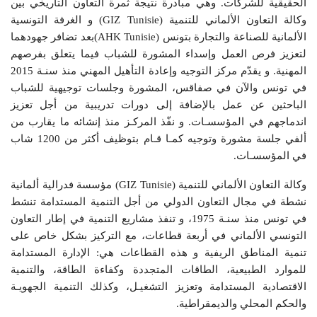
الحقيقية للشركات. وهي مبادرة نتيجة ثمرة التعاون التاريخي بين
وكالة التعاون الألماني للتنمية (GIZ Tunisie) و الغرفة التونسية
الألمانية للصناعة والتجارة بتونس (AHK Tunisie)بعد تضافر جهودهما
لتعزيز فرص العمل وإسداء المشورة للشباب فيما يتعلق بفرصهم
المهنية. و يقدّم مركز التوجيه وإعادة التأهيل المهني منذ سنـة 2015
في تونس والآن في صفاقس، المشورة وجلسات توجيهية للشباب
الباحثين عن عمل بالإضافة إلى دورات تدريبية من أجل تعزيز
اندماجهم في المؤسسـات. و نفّذ المركـز منذ إنشائه ما يقارب من
ألفي جلسة مشورة وتوجيه كمـا قـام بتوظيف أكثر من 1200 شاب
في المؤسسـات.
وكالة التعاون الألماني للتنمية (GIZ Tunisie) مؤسسة فدرالية ألمانية
نشطة في مجال التعاون الدولي من أجل التنمية المستدامة تنشط
في تونس منذ سنـة 1975، و تنفذ مشاريع التنمية في إطار التعاون
التونسي الألماني في أربعة قطاعات، مع التركيز بشكل خاص على
تنمية المناطق الريفية و هذه القطاعات هي: الإدارة المستدامة
للموارد الطبيعية، الطاقات المتجددة وكفاءة الطاقة، والتنمية
الاقتصادية المستدامة وتعزيز التشغيـل، وكذلك التنمية الجهويـة
والحكم المحلي والديمقراطية.