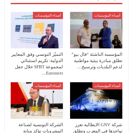
أصداء المؤسسات
أصداء المؤسسات
المؤسسة الناشئة “فال بيو”
التميّز التونسي وفق المعايير
تطلق مبادرة بيئية مواطنية
الدولية: تكريم استثنائي
لدعم البلديات وترسيخ…
لمجموعة SFBT خلال حفل
Euronext…
أصداء المؤسسات
أصداء المؤسسات
شركة GNV الايطالية تعزز
الشركة التونسية لصناعة
تواجدها في المغرب وتطلق
المشروبات تؤكد متانة