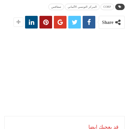
CORP
المركز التونسي الألماني
صفاقس
Share
قد يعجبك ايضا