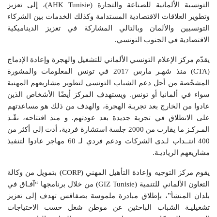
التونسية الألمانية للصناعة والتجارة (AHK Tunisie)، إلى تعزيز
وتطوير العلاقات الاقتصادية المستدامة وكذلك الخدمات بين الشركاء
التونسيين والألمان وبالتالي المشاركة في تعزيز الديناميكية
الاقتصادية في الجنوب التونسي.
يقدّم مركز الإعلام التونسي الألماني للتشغيل والهجرة وإعادة الإدماج
(CTA) منذ شهـر مارس 2017 في تونس المعلومات والمشورة
المشخّصة من أجل دعم الشباب التونسي لتطوير مشاريعهم المهنية
سواء في ألمانيا أو تونس. ويستهدف المركز أيضًا الأشخاص الذين
عادوا من الخارج بعد تجربـة الهجرة، والهدف من ذلك هو مساعدتهم
على الانطلاق في تجربة جديدة بعد عودتهم. و منذ افتتاحه، نفّـذ
المـركـز ما يقارب من 2000 جلسة استشارة فردية، أدت إلى أكثر من
400 انتــداب لـدى الشركات ودعم فردي لـ 60 مهاجر عادوا لتنفيذ
مشاريعهم الرياديـة.
يقوم مركز التوجيه وإعادة التأهيل المهني (CORP) بتمويل من وكالة
التعاون الألماني للتنمية (GIZ Tunisie) من خلال برنامجها “آفـاق في
بلدان المنشأ”، بإطلاق مبادرة ملموسة بصفاقس تهدف إلى تعزيز
تشغيليـة الشباب الباحثين عن موطن شغل حسب الاحتياجات