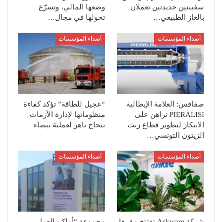
سفينتين جديدتين تعملان
وضعها المالي، وتسرّع
بالغاز الطبيعي…
تحولها في مجال…
أصداء المؤسسات
أصداء المؤسسات
صفاقس: العلامة الإيطالية
“عجيل للطاقة” تؤكد كفاءة
PIERALISI تراهن على
منظوماتها لإدارة الأزمات
الابتكار لتطوير قطاع زيت
بنجاح باهر لعملية بيضاء
الزيتون التونسي…
أصداء المؤسسات
أصداء المؤسسات
شركة Askware تفتتح مقرها
مجموعة “أماكن العمل