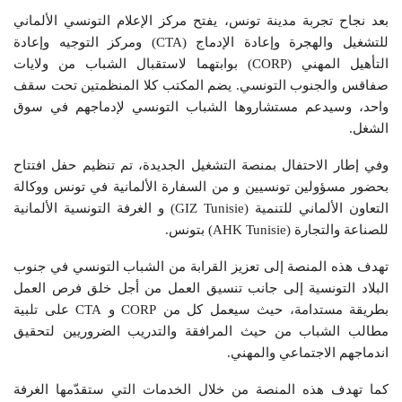
بعد نجاح تجربة مدينة تونس، يفتح مركز الإعلام التونسي الألماني
للتشغيل والهجرة وإعادة الإدماج (CTA) ومركز التوجيه وإعادة
التأهيل المهني (CORP) بوابتهما لاستقبال الشباب من ولايات
صفاقس والجنوب التونسي. يضم المكتب كلا المنظمتين تحت سقف
واحد، وسيدعم مستشاروها الشباب التونسي لإدماجهم في سوق
الشغل.
وفي إطار الاحتفال بمنصة التشغيل الجديدة، تم تنظيم حفل افتتاح
بحضور مسؤولين تونسيين و من السفارة الألمانية في تونس ووكالة
التعاون الألماني للتنمية (GIZ Tunisie) و الغرفة التونسية الألمانية
للصناعة والتجارة (AHK Tunisie) بتونس.
تهدف هذه المنصة إلى تعزيز القرابة من الشباب التونسي في جنوب
البلاد التونسية إلى جانب تنسيق العمل من أجل خلق فرص العمل
بطريقة مستدامة، حيث سيعمل كل من CORP و CTA على تلبية
مطالب الشباب من حيث المرافقة والتدريب الضروريين لتحقيق
اندماجهم الاجتماعي والمهني.
كما تهدف هذه المنصة من خلال الخدمات التي ستقدّمها الغرفة