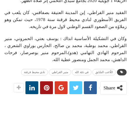
الأربعاء 1 جويلية 2020 بجامع سيدي اللخمي إثر صلاة الظّهر.
الفقيد منير القراطي، إبن المدينة العتيقة بصفاقس، كان يلعب في
الفريق الأسطوري لنادي محيط قرقنة سنة 1978، حيث تمكن وهو
زملاؤه من الصعود القسم الوطني لاول مرة في تاريخه.
وكان في التشكيلة الأساسية انذاك : يوسف بعتي، الحمروني، منير
القراطي، محمد بوطبة، محمد بن صالح، الحارس بوراوي الشعري ،
المرحوم الهادي التهامي (هدو)،المرحوم منير بوصرصار، فرحات
الداهش، محمد الجمل ومنصور عطية الله.
اللّاعب السّابق
في ذمّة الله
منير القراطي
نادي محيط قرقنة
Share