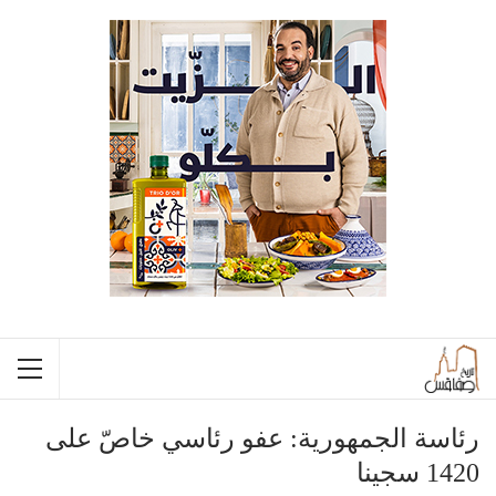
رئاسة الجمهورية: عفو رئاسي خاصّ على
1420 سجينا