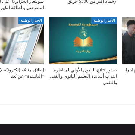
لإخماد أكثر من 5500 حريق
سونلغاز الجزائرية على ا
المتواصل بالطاقة الكهربا
الأخبار الوطنية
الأخبار الوطنية
ة الطوعية لـ127 مهاجرا
صدور نتائج القبول الأولي لمناظرة
إطلاق منصّة إلكترونيّة ل
انتداب أساتذة التعليم الثانوي والفني
“الباتيندة” عن بُعد
والتقني