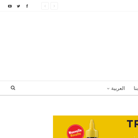
نا
العربية