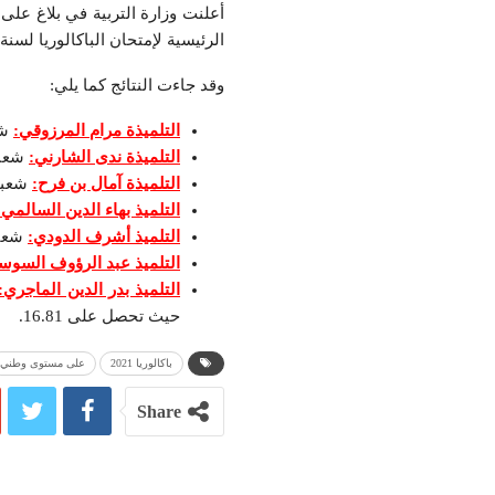
الرئيسية لإمتحان الباكالوريا لسنة 2021.
وقد جاءت النتائج كما يلي:
التلميذة مرام المرزوقي:
شع
التلميذة ندى الشارني:
شعبة 
التلميذة آمال بن فرح:
شعبة 
التلميذ بهاء الدين السالمي:
التلميذ أشرف الدودي:
شعبة
التلميذ عبد الرؤوف السوس
التلميذ بدر الدين الماجري:
حيث تحصل على 16.81.
باكالوريا 2021
على مستوى وطني
Share