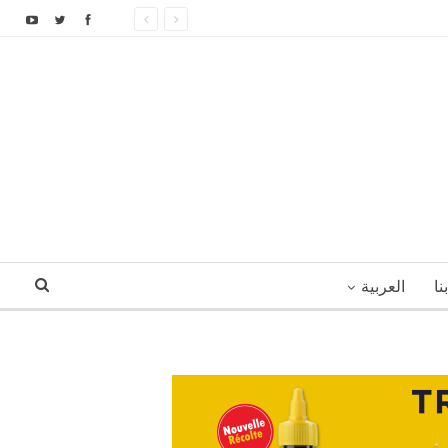
نا
العربية