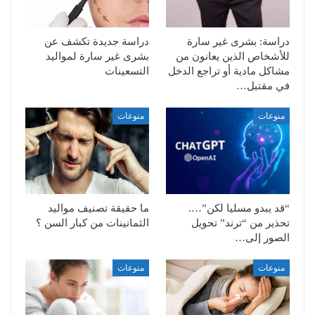
دراسة: بشرى غير سارة
دراسة جديدة تكشف عن
للأشخاص الذين يعانون من
بشرى غير سارة لمواليد
مشاكل مادية أو تراجع الدخل
التسعينات
في مقتبل…
منوعات
منوعات
“قد يبدو مسليا لكن”….
ما حقيقة تصنيف مواليد
تحذير من “ترند” تحويل
الثمانينات من كبار السن ؟
الصور إلى…
منوعات
منوعات