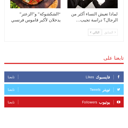
لماذا تعيش النساء أكثر من
“الشكشوكة” و”الزعتر”
الرجال؟ دراسة تجيب…
يدخلان لأكبر قاموس فرنسي
السابق
التالي
تابعنا على
فايسبوك
Likes
تابعنا
تويتر
Tweets
تابعنا
يوتيوب
Followers
تابعنا