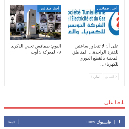
أخبار صفاقس
أخبار صفاقس
على أن لا تتجاوز ساعتين
اليوم: صفاقس تحيي الذكرى
للفترة الواحدة… المناطق
79 لمعركة 5 أوت
المعنية بالقطع الدوري
للكهرباء…
السابق
التالي
تابعنا على
فايسبوك
Likes
تابعنا