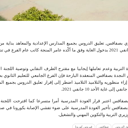
جانفي 2021 وإلى يوم الأحد 10 جانفي 2021 بدخول الغاية وفق ما أكّده عامر المنجة كاتب عام ال
 التربية وعدم تعاملها إيجابيا مع مقترح الطرف النقابي وتوصية اللجنة ا
م النجدة بصفاقس المنعقدة البارحة فإن الفرع الجامعي للتعليم الثانوي
 إزاء منظوريه والتلاميذ التلاميذ اضطر إلى إقرار تعليق الدروس بجميع ال
بصفاقس اعتبر قرار العودة المدرسية أمرا متسرعا كما اقترحت اللجنة 
دة بصفاقس تأخير العودة المدرسية على ضوء تفشي الإصابة بكورونا في 
زيري التربية والتكوين المهني والتشغيل.
يق الدروس
صفاقس
فيروس كورونا