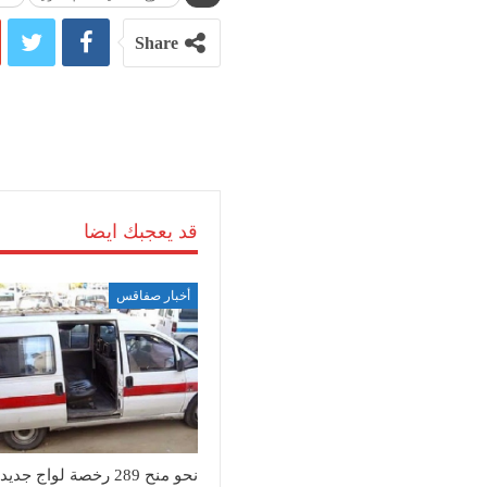
Share
قد يعجبك ايضا
أخبار صفاقس
نحو منح 289 رخصة لواج جديد