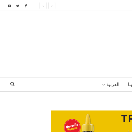
نا
العربية