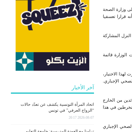
لخارج توجهوا إلى وزارة الصحة
ين أنه قرارا تعسفيا
النزل المشاركة
شرت الوزارة قائمة
 لھذا الاختيار،
صحي الإجباري.
آخر الأخبار
ئدین من الخارج
اتحاد المرأة التونسية يكشف عن تعدّد حالات
نخرطین في ھذا
“الزواج العرفي” في تونس
2026-08-07 20:17
نامج الحجر الصحي الإجباري
تزامنا مع العودة المدرسية: جامعة التعليم