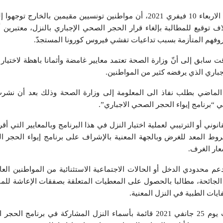
أفاد مرصد رقابة، في بلاغ له بوم الاربعاء 10 فيفري 2021، أن مواطنين تونسيين مقيمين با
يضة تحمل حتى الآن نحو 6 آلاف توقيع للمطالبة بإلغاء قرار الحجر الصحي الإجباري بالنزل، معتبر
روفهم المتأزمة بسبب تداعيات تفشي فيروس كورونا المستجدّ.
سابق إلى أنّ وزارة الصحة تعتمد معاییر غامضة وأثمانا باهظة لاختيار 
جباري الذي يرفضه كثير من المواطنين.
رصد بتاريخ 29 جانفي الماضي بطلب نفاذ الى المعلومة إلى وزارة الصحة وذلك بعد أن ن
ي “برنامج إیواء الحجر الصحي الاجباري”.
ني أو الترتیبي لعملیة اختیار النزل في ھذا البرنامج وبالمعاییر التي أقرت
 المعد للغرض وبالجھة المعنیة بالإشراف على برنامج إیواء الحجر ال
عار الغرف.
م محدودي الدخل أو الحالات الاجتماعیة الاستثنائیة من المواطنین العا
الجائحة، مطالبا بالحصول على المعطیات المتعلقة بصفقات الإعاشة للم
یات الطبیة في النزل المعنیة.
یُشار إلى أن وزارة الصحة نشرت یوم 25 جانفي 2021 قائمة بأسماء النزل المشاركة في بر