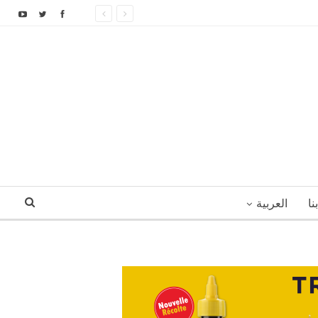
نا
العربية