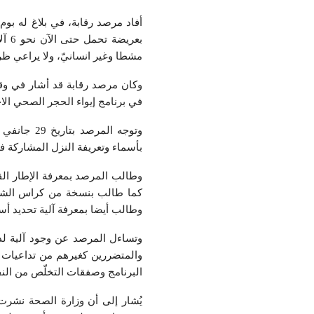
بعر
مشطا وغير انسانيّ، ولا يراعي ظ
وكان مرصد رقابة قد أشار في وقت 
في برنامج إیواء الحجر الصحي الا
وتوجه الم
بأسماء وتعریفة النزل المشاركة ف
وطالب المرصد بمعرفة الإطار القانو
كما طالب بنسخة من كراس الشروط
وطالب أیضا بمعرفة آلیة تحدید أس
وتساءل المرصد عن وجود آلیة لدع
والمتضررین كغیرھم من تداعیات 
البرنامج وصفقات التخلّص من النفا