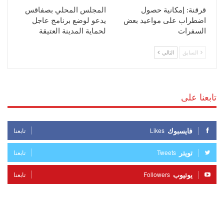
قرقنة: إمكانية حصول
المجلس المحلي بصفاقس
اضطراب على مواعيد بعض
يدعو لوضع برنامج عاجل
السفرات
لحماية المدينة العتيقة
السابق
التالي
تابعنا على
فايسبوك
Likes
تابعنا
تويتر
Tweets
تابعنا
يوتيوب
Followers
تابعنا