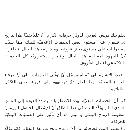
يعلم بنك تونس العربي الدّولي حرفائه الكرام أنّ خللا تقنيّا طرأ بتاريخ
18 فيفري على مستوى بعض الخدمات الإعلاميّة للبنك، ممّا سبّب
إضطرابات على مستوى بعض فروعه. ومنذ رصد هذا الخلل، تظافرت
كلّ الجهود لمعالجة هذا الخلل ولتأمين إستمراريّة كل الخدمات
البنكيّة في أفضل الظّروف.
و تجدر الإشارة إلى أنّه لم يسجّل أيّ توقّف للخدمات وإلى أنّ حرفاء
الفروع المعنيّة بهذا الخلل تمّ توجيههم إلى فروع أخرى للتكفّل
بطلباتهم.
كما أنّ الخدمات المعنيّة بهذه الإضطرابات بصدد العودة إلى النسق
العادي لها و يؤكّد البنك في هذا النطاق أنّ الإشكال الحاصل لم يمسّ
منظومة الإنتاج البنكي و ليس له أيّ تأثير على العمليّات البنكيّة
للحرفاء.
وإذ يعتذر البنك لحرفائه عن أيّ إزعاج ناتج عن هذا الخلل، فإنّه يؤكّد