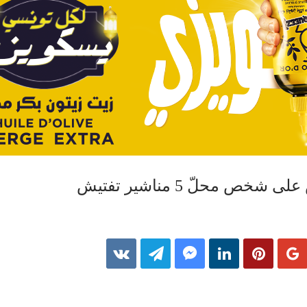
ص محلّ 5 مناشير تفتيش