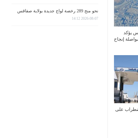
نحو منح 289 رخصة لواج جديدة بولاية صفاقس
2026-08-07 14:12
س يؤكد
واصلة إنجاح
اضطراب على