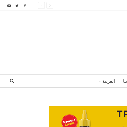
نا
العربية