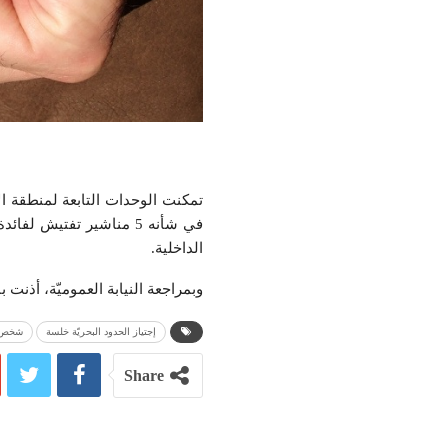
في شأنه 5 مناشير تفتيش 
الداخلية.
وبمراجعة النيابة العموميّة، أذنت 
إجتياز الحدود البحريّة خلسة
شخص 
Share