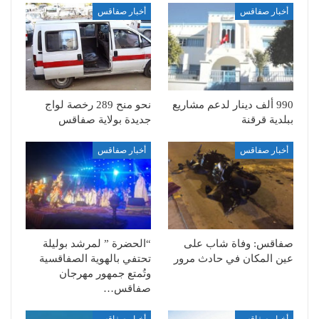
أخبار صفاقس
أخبار صفاقس
990 ألف دينار لدعم مشاريع
نحو منح 289 رخصة لواج
ببلدية قرقنة
جديدة بولاية صفاقس
أخبار صفاقس
أخبار صفاقس
صفاقس: وفاة شاب على
“الحضرة ” لمرشد بوليلة
عين المكان في حادث مرور
تحتفي بالهوية الصفاقسية
وتُمتع جمهور مهرجان
صفاقس…