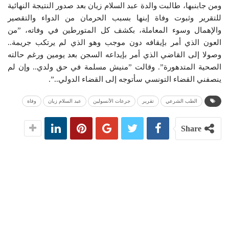
ومن جابنبها، طالبت والدة عبد السلام زيان بعد صدور النتيجة النهائية
للتقرير وثبوت وفاة إبنها بسبب الحرمان من الدواء والتقصير
والإهمال وسوء المعاملة، بكشف كل المتورطين في وفاته، ”من
العون الذي أمر بإيقافه دون موجب وهو الذي لم يرتكب جريمة..
وصولا إلى القاضي الذي أمر بإيداعه السجن بعد يومين ورغم حالته
الصحية المتدهورة”. وقالت ”منيش مسلمة في حق ولدي.. وإن لم
ينصفني القضاء التونسي سأتوجه إلى القضاء الدولي..”.
الطب الشرعي
تقرير
جرعات الأنسولين
عبد السلام زيان
وفاة
Share