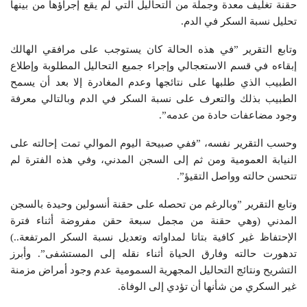
حقنة تغليف معدة وجملة من التحاليل التي لم يقع إجراؤها من بينها
تحليل نسبة السكر في الدم.
وتابع التقرير ”في هذه الحالة كان يستوجب على مرافقي الهالك
إبقاءه في قسم الاستعجالي وإجراء جميع التحاليل المطلوبة وإطلاع
الطبيب الذي طلبها على نتائجها وعدم المغادرة إلا بعد أن يسمح
الطبيب بذلك والتعرف على نسبة السكر في الدم وبالتالي معرفة
وجود مضاعفات حادة من عدمه”.
وحسب التقرير نفسه، ”ففي صبيحة اليوم الموالي تمت إحالته على
النيابة العمومية ومن ثم إلى السجن المدني، وفي هذه الفترة لم
تتحسن حالته وواصل التقيؤ”.
وتابع التقرير ”وبالرغم من تحصله على حقنة أنسولين وحيدة بالسجن
المدني (وهي حقنة من مجمل سبعة حقن مفروضة أثناء فترة
الإحتفاظ غير كافية بتاتا لمداواته وتعديل نسبة السكر المرتفعة..)
تدهورت حالته وفارق الحياة أثناء نقله إلى المستشفى”. وأبرز
التشريح ونتائج التحاليل المجهرية السمومية عدم وجود أمراض مزمنة
غير السكري من شأنها أن تؤدي إلى الوفاة.