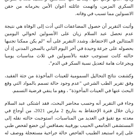
السكري المزمن، واتهمت عائلته أعوان الأمن بحرمانه من حقن
الانسولين مما تسبب في وفاته.
وأثبت التقرير أن حصول المضاعفات التي أدت إلى الوفاة هي نتيجة
عدم تحصل عبد السلام زيان على الأنسولين لحوالي اليومين
المتتالين في الاحتفاظ، وشدد التقرير على أنه ”لم يكن ممكنا تجنبها
بحصوله على جرعة وحيدة في آخر اليوم الثاني بالسجن المدني إذ أن
حالته كانت تستوجب حقنه بالأنسولين في ثلاث مناسبات يوميا
وبجرعات هامة لتعديل نسبة السكر في الدم”.
وكشفت نتائج التحاليل السمومية للعينات المأخوذة من جثة الفقيد،
وفق تقرير الطب الشرعي ”عدم وجود حالة تسمم بالمواد التي وقع
البحث عنها في العينات المأخوذة” ، وهو ما ينفي فرضية التسمم.
وجاء في التقرير أنه وحسب محاضر البحث، فقد اشتكى عبد السلام
زيان خلال فترة الإحتفاظ به بتاريخ 2 مارس 2021، من أوجاع في
معدته مع تقيؤ في العديد من المناسبات، استوجبت حالته نقله إلى
المستشفى الجامعي الحبيب بورقيبة بصفاقس أين خضع لفحص طبي
على إثره استبعد الطبيب الفاحص حالة جراحية مستعجلة ووصف له