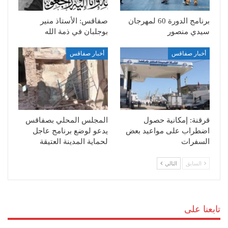
برنامج الدورة 60 لمهرجان
صفاقس: الأستاذ منير
سيدي منصور
بوجلبان في ذمة الله
أخبار صفاقس
أخبار صفاقس
قرقنة: إمكانية حصول
المجلس المحلي بصفاقس
اضطراب على مواعيد بعض
يدعو لوضع برنامج عاجل
السفرات
لحماية المدينة العتيقة
السابق
التالي
تابعنا على