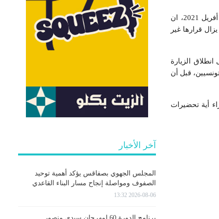
قال وزير الشؤون الدينية أحمد عظوم، في تصريح لمراسلة الجوهرة اف أم في جربة، اليوم الخميس 29 أفريل 2021، ان
ال قرارها غير
نطلاق الزيارة
ونسيين، قبل أن
ء أية تحضيرات
آخر الأخبار
المجلس الجهوي بصفاقس يؤكد أهمية توحيد
الصفوف ومواصلة إنجاح مسار البناء القاعدي
2026-08-06 13:32
برنامج الدورة 60 لمهرجان سيدي منصور