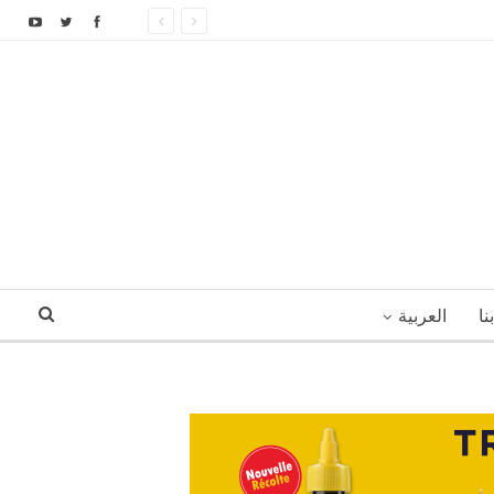
نا
العربية