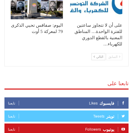
على أن لا تتجاوز ساعتين
اليوم: صفاقس تحيي الذكرى
للفترة الواحدة… المناطق
79 لمعركة 5 أوت
المعنية بالقطع الدوري
للكهرباء…
السابق
التالي
تابعنا على
فايسبوك
Likes
تابعنا
تويتر
Tweets
تابعنا
يوتيوب
Followers
تابعنا