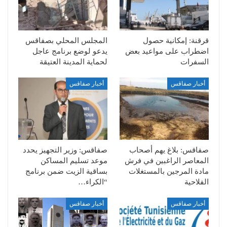
قرقنة: إمكانية حصول
المجلس المحلي بصفاقس
اضطراب على مواعيد بعض
يدعو لوضع برنامج عاجل
السفرات
لحماية المدينة العتيقة
أخبار صفاقس
أخبار صفاقس
صفاقس: بلاغ يهم أصحاب
صفاقس: وزير التجهيز يحدد
المعاصر الراغبين في فرش
موعد تسليم المساكن
مادة المرجين بالمستغلات
بساقية الزيت ضمن برنامج
الفلاحية
“الكراء…
أخبار صفاقس
أخبار صفاقس