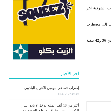
ت الشرقية اخر
ليل الاضطراب إلى مضطرب
أما الحرارة في ارتفاع نسبي وتتراوح القصوى بين 30 و36 درجة بالسواحل الشمالية وبالمرتفعات وتكون بين 36 و42 ببقية
آخر الأخبار
إضراب قطاعي بيومين للأعوان البلديين
2026-08-08 14:52
أكثر من 18 ألف عملية تدخل لإعادة التيار
الكهربائي عبر مختلف مناطق الجمهورية