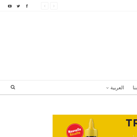
نا
العربية