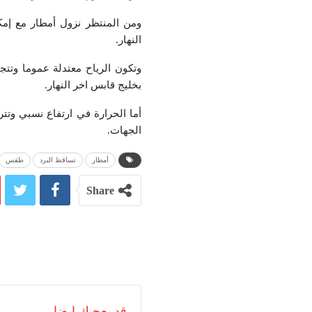
ومن المنتظر نزول أمطار مع إمك
النهار.
بخليج قابس اخر النهار.
الجهات.
أمطار
تساقط البرد
طقس
Share
قد يعجبك ايضا