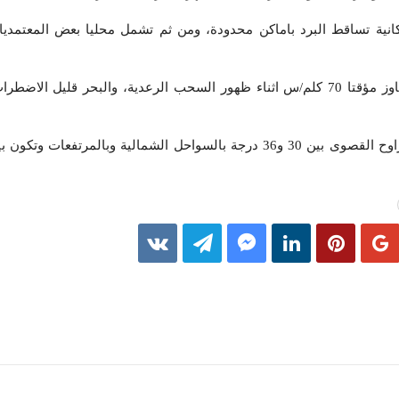
انية تساقط البرد باماكن محدودة، ومن ثم تشمل محليا بعض المعتمديا
وتكون الرياح معتدلة عموما وتتجاوز مؤقتا 70 كلم/س اثناء ظهور السحب الرعدية، والبحر ق