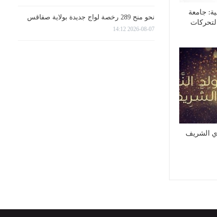
ية: جامعة
نحو منح 289 رخصة لواج جديدة بولاية صفاقس
لتحركات
2026-08-07 14:12
وي الشريف