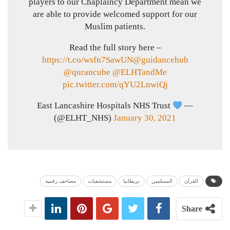
players to our Chaplaincy Department mean we
are able to provide welcomed support for our
Muslim patients.
Read the full story here –
https://t.co/wsfn7SawUN
@guidancehub
@qurancube
@ELHTandMe
pic.twitter.com/qYU2LnwiQj
— East Lancashire Hospitals NHS Trust
(@ELHT_NHS)
January 30, 2021
القرآن
المسلمين
بريطانيا
مستشفيات
مصاحف رقمية
Share