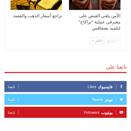
الأمن يلقي القبض على
تراجع أسعار الذهب والفضة
مقترفي عملية “براكاج”
لتلميذ بصفاقس
السابق
التالي
تابعنا على
فايسبوك
Likes
تابعنا
تويتر
Tweets
تابعنا
يوتيوب
Followers
تابعنا