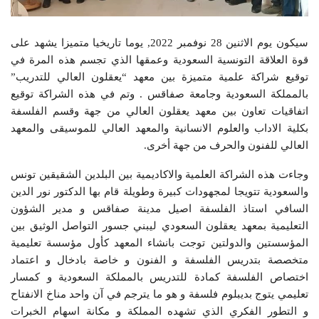
سيكون يوم الاثنين 28 نوفمبر 2022, يوما تاريخيا متميزا يشهد على
قوة العلاقة التونسية السعودية وعمقها الذي تجسم هذه المرة في
توقيع شراكة علمية متميزة بين معهد “يعقلون العالي للتدريب”
بالمملكة السعودية وجامعة صفاقس . وتم في هذه الشراكة توقيع
اتفاقيات تعاون بين معهد يعقلون العالي من جهة وقسم الفلسفة
بكلية الاداب والعلوم الانسانية والمعهد العالي للموسيقى والمعهد
العالي للفنون والحرف من جهة أخرى.
وجاءت هذه الشراكة العلمية والاكاديمية بين البلدين الشقيقين تونس
والسعودية تتويجا لمجهودات كبيرة وطويلة قام بها الدكتور نور الدين
السافي استاذ الفلسفة اصيل مدينة صفاقس و مدير الشؤون
التعليمية بمعهد يعقلون السعودي ليبني جسور التواصل الوثيق بين
المؤسستين والدولتين توجت بانشاء المعهد كأول مؤسسة تعليمية
متخصصة بتدريس الفلسفة و الفنون و خاصة بادخال و اعتماد
اختصاص الفلسفة كمادة للتدريس بالمملكة السعودية و كمسار
تعليمي يتوج بديبلوم فلسفة و هو ما يترجم في آن واحد مناخ الانفتاح
و التطور الفكري الذي تشهده المملكة و مكانة اسهام الخبرات