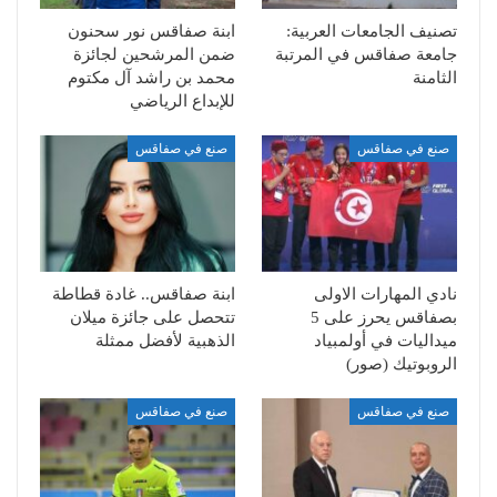
تصنيف الجامعات العربية:
ابنة صفاقس نور سحنون
جامعة صفاقس في المرتبة
ضمن المرشحين لجائزة
الثامنة
محمد بن راشد آل مكتوم
للإبداع الرياضي
صنع في صفاقس
صنع في صفاقس
نادي المهارات الاولى
ابنة صفاقس.. غادة قطاطة
بصفاقس يحرز على 5
تتحصل على جائزة ميلان
ميداليات في أولمبياد
الذهبية لأفضل ممثلة
الروبوتيك (صور)
صنع في صفاقس
صنع في صفاقس