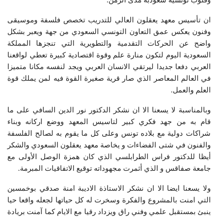
وقلوب تونسية سعودبة مدى الزمن.
ان تأسيس معهد يعقلون العالي للتدريب تخصص فلسفة وموسيقى
وفنون يعكس عمق التعاون التونسي السعودي من جهة ويعبر بشكل
واضح عن الحركات التقدمية والتطويرية التي تنجزها المملكة
السعودية اليوم لتكون منارة علم وقوة اقتصادية كبيرة تعطي لواقعنا
العربي دفعا جديدا ليرتقي الانسان العربي ويجد لنفسه مكانا متميزا
في العالم المعاصر الذي صار قرية صغيرة القوة فيه لمن يملك قوة
العلم والعمل.
وبالمناسبة لا يسعنا الا ان نشكر الدكتور نور الدين السافي على ما
قام به من جهد فكري كبير لتاسيس المعهد ووضع اركانه وبناء
شراكات دولية مع بلاده تونس وعلى كل ما يقوم به لصالح الفلسفة
والفنون في شتى الفضاءات و يخاصة معهد يعقلون السعودي والشكر
أيظا للدكتور فراس الطرابلسي الذي كان همزة الوصل الأولى مع
جامعة صفاقس و الذي أثمرت مجهوداته توقيع الاتفاقيات المبرمة.
ولا يسعنا ايضا الا ان نشكر الاستاذة الاديبة امنة صدقي بوخمسين
التي امنت بالمشروع والفكرة وسخرت له كل حياتها لجعله واقعا حيا
ينبئ بمستقبل علمي وفني راق ويزداد رقيا مع الايام كما آمنت بريادة