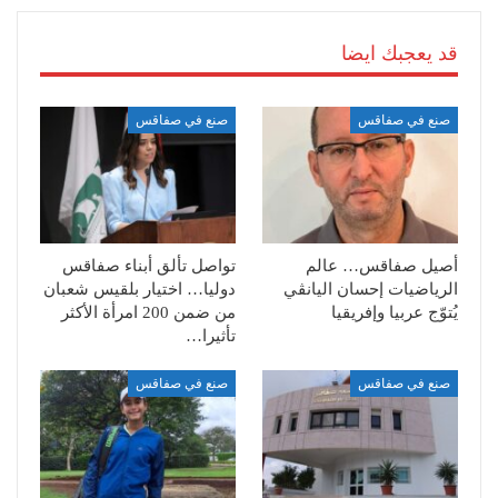
قد يعجبك ايضا
صنع في صفاقس
صنع في صفاقس
أصيل صفاقس… عالم
تواصل تألق أبناء صفاقس
الرياضيات إحسان اليانڨي
دوليا… اختيار بلقيس شعبان
يُتوّج عربيا وإفريقيا
من ضمن 200 امرأة الأكثر
تأثيرا…
صنع في صفاقس
صنع في صفاقس