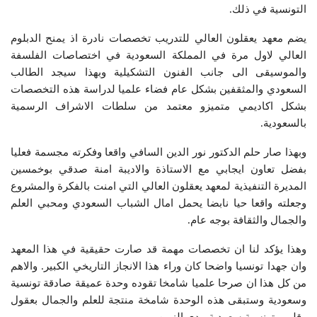
التونسية في ذلك.
يضم معهد يعقلون العالي للتدريب تخصصات نادرة اذ يمنح الدبلوم
العالي لاول مرة في المملكة السعودية في اختصاصات الفلسفة
والموسيقى الى جانب الفنون التشكيلية وبهذا سيجد الطالب
السعودي والمثقفين بشكل عام فضاء علميا لدراسة هذه التخصصات
بشكل اكاديمي متميزو معتمد من سلطات الاشراف الرسمية
بالسعودية.
وبهذا صار حلم الدكتور نور الدين السافي واقعا وفكرته مجسمة فعليا
بفضل تعاون ايجابي مع الاستاذة والاديبة امنة صدقي بوخمسين
المديرة التنفيذية لمعهد يعقلون العالي التي امنت بالفكرة والمشروع
وجعلته واقعا حيا نابضا يحمل امال الشباب السعودي ومحبي العلم
والجمال والثقافة بوجه عام.
وهذا يؤكد لنا ان تخصصات مهمة قد صارت حقيقية في هذا المعهد
وان جهدا تونسيا واضحا كان وراء هذا الانجاز التاريخي الكبير. والاهم
من كل هذا ان صرحا علميا شامخا تقوده وحدة عميقة صادقة تونسية
وسعودية وستبقى هذه الوحدة شامخة منتجة للعلم والجمال بعقول