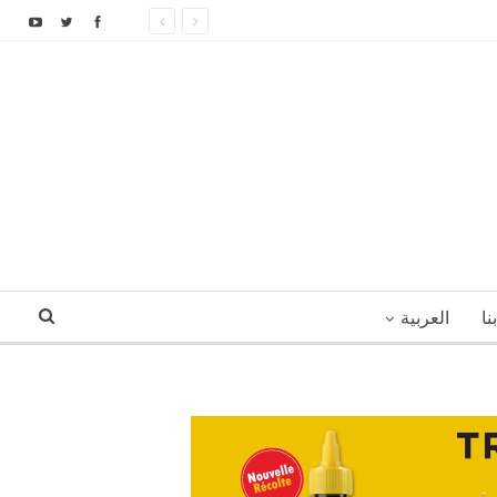
نا
العربية