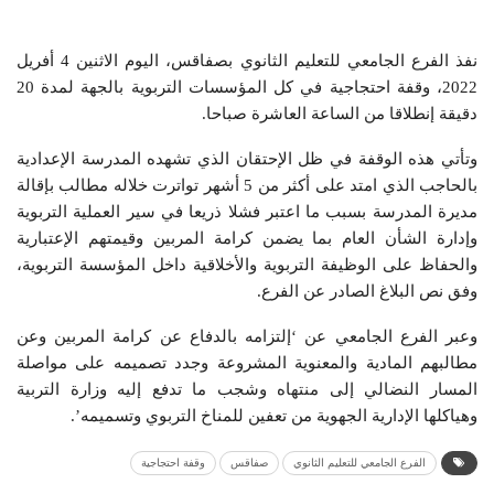
نفذ الفرع الجامعي للتعليم الثانوي بصفاقس، اليوم الاثنين 4 أفريل
2022، وقفة احتجاجية في كل المؤسسات التربوية بالجهة لمدة 20
دقيقة إنطلاقا من الساعة العاشرة صباحا.
وتأتي هذه الوقفة في ظل الإحتقان الذي تشهده المدرسة الإعدادية
بالحاجب الذي امتد على أكثر من 5 أشهر تواترت خلاله مطالب بإقالة
مديرة المدرسة بسبب ما اعتبر فشلا ذريعا في سير العملية التربوية
وإدارة الشأن العام بما يضمن كرامة المربين وقيمتهم الإعتبارية
والحفاظ على الوظيفة التربوية والأخلاقية داخل المؤسسة التربوية،
وفق نص البلاغ الصادر عن الفرع.
وعبر الفرع الجامعي عن ‘إلتزامه بالدفاع عن كرامة المربين وعن
مطالبهم المادية والمعنوية المشروعة وجدد تصميمه على مواصلة
المسار النضالي إلى منتهاه وشجب ما تدفع إليه وزارة التربية
وهياكلها الإدارية الجهوية من تعفين للمناخ التربوي وتسميمه’.
الفرع الجامعي للتعليم الثانوي
صفاقس
وقفة احتجاجية