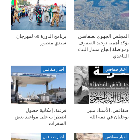
المجلس الجهوي بصفاقس
برنامج الدورة 60 لمهرجان
يؤكد أهمية توحيد الصفوف
سيدي منصور
ومواصلة إنجاح مسار البناء
القاعدي
أخبار صفاقس
أخبار صفاقس
صفاقس: الأستاذ منير
قرقنة: إمكانية حصول
بوجلبان في ذمة الله
اضطراب على مواعيد بعض
السفرات
أخبار صفاقس
أخبار صفاقس