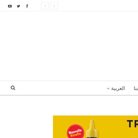
نا
العربية