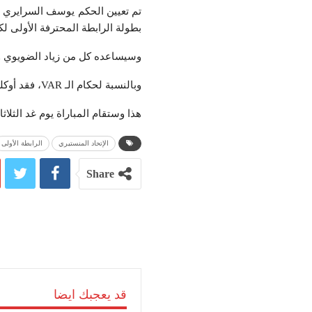
تم تعيين الحكم يوسف السرايري ل
بطولة الرابطة المحترفة الأولى لك
وسيساعده كل من زياد الضويوي و
وبالنسبة لحكام الـ VAR، فقد أوكلت المهمة لكريم الخميري بمساعدة عمر الرياحي.
هذا وستقام المباراة يوم غد الثلاثاء 17 ماي 2022، بداية من الساعة الرابعة بعد الزوال بملعب مصطفى بن جنات بالمن
الإتحاد المنستيري
الرابطة الأولى
Share
قد يعجبك ايضا