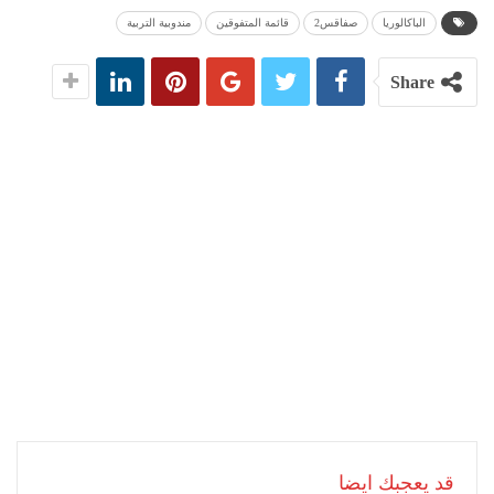
الباكالوريا
صفاقس2
قائمة المتفوقين
مندوبية التربية
Share
قد يعجبك ايضا