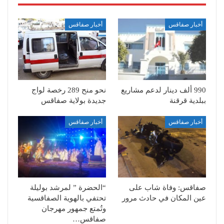
أخبار صفاقس
أخبار صفاقس
990 ألف دينار لدعم مشاريع
نحو منح 289 رخصة لواج
ببلدية قرقنة
جديدة بولاية صفاقس
أخبار صفاقس
أخبار صفاقس
صفاقس: وفاة شاب على
“الحضرة ” لمرشد بوليلة
عين المكان في حادث مرور
تحتفي بالهوية الصفاقسية
وتُمتع جمهور مهرجان
صفاقس…