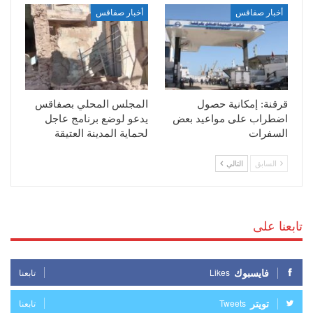
أخبار صفاقس
أخبار صفاقس
قرقنة: إمكانية حصول
المجلس المحلي بصفاقس
اضطراب على مواعيد بعض
يدعو لوضع برنامج عاجل
السفرات
لحماية المدينة العتيقة
السابق
التالي
تابعنا على
فايسبوك
Likes
تابعنا
تويتر
Tweets
تابعنا