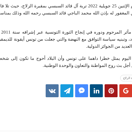
زار راشد الغنوشي بعد ظهر اليوم الإثنين 25 جويلية 2022 تربة آل قائد السبسي بمقبرة الزل
 المغفور له بإذن الله محمد الباجي قائد السبسي رحمه الله وذلك بمناس
واستذ
لاد، وتبنيه سياسة التوافق مع النهضة والتي جعلت من تونس أيقونة للديمق
ديد من الجوائز الدولية.
اليوم يمثل خطرا داهما على تونس وأن البلاد أحوج ما تكون إلى شخصي
جل بث روح المواطنة والتعاون والوحدة الوطنية.
 الزلاج