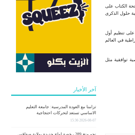
اج، حيث تلا فاتحة الكتاب على
بة حلول الذكرى
كر الأستاذ راشد الغنوشي مآثر المرحوم ودوره في إنجاح الثورة التونسية عبر إشرافه سنة 2011 على تنظيم أول
راطية في العالم
ة توافقية مثل
آخر الأخبار
تزامنا مع العودة المدرسية: جامعة التعليم
الاساسي تستعد لتحركات احتجاجية
2026-08-07 15:36
نحو منح 289 رخصة لواج جديدة بولاية صفاقس