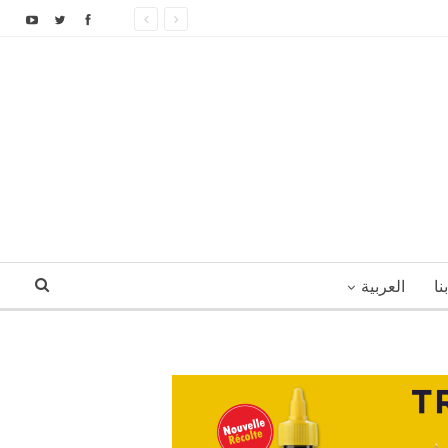
نا
العربية