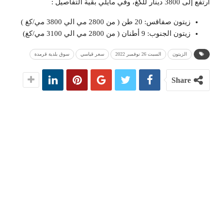
ارتفع إلى 3800 دينار للكغ، وفي مايلي بقية التفاصيل :
زيتون صفاقس: 20 طن ( من 2800 مي الي 3800 مي/كغ )
زيتون الجنوب: 9 أطنان ( من 2800 مي الي 3100 مي/كغ)
الزيتون
السبت 26 نوفمبر 2022
سعر قياسي
سوق بلدية قرمدة
Share