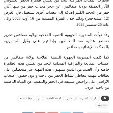
أسفرت عمليات المراقبة للحد من تفشي ظاهرة الحفر العشوائي
للآبار العميقة بولاية صفاقس، عن حجز معدات حفر من بينها آلتي
حفر من الحجم الكبير إضافة إلى معدات أخرى تستعمل في الغرض
(12 عمليةحجز) وذلك خلال الفترة الممتدة من 16 أوت 2023 وإلى
غاية 25 سبتمبر 2023 .
وقد تولّت المندوبية الجهوية للتنمية الفلاحية بولاية صفاقس تحرير
محاضر عدلية ضد المخالفين وإحالتهم على وكيل الجمهورية
بالمحكمة الإبتدائية بصفاقس.
كما كثفت المندوبية الجهوية للتنمية الفلاحية بولاية صفاقس من
عمليات المتابعة والمراقبة الميدانية للحد من تفشي هذه الظاهرة
خاصة وأن العديد من اللذين يمتهنون هذه المهنة غير متحصلين على
بطاقات مهنية لتعاطي نشاط الحفر من ناحية و دون حصول أصحاب
الأراضي على تراخيص مسبقة في الحفر والتنقيب عن المياه الباطنية
من ناحية أخرى.
آبار
استنزاف
الحفر
المائدة المائية
بئر
تتبعات عدلية
صفاقس