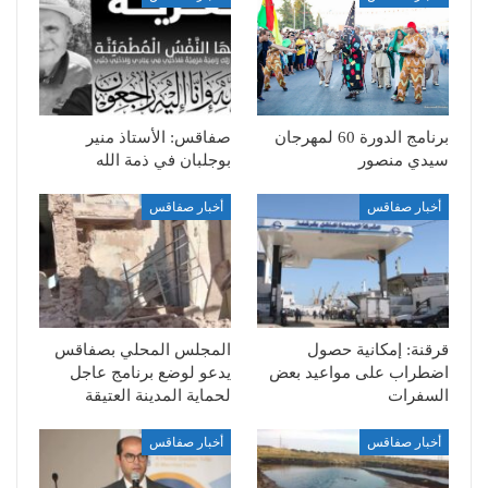
برنامج الدورة 60 لمهرجان
صفاقس: الأستاذ منير
سيدي منصور
بوجلبان في ذمة الله
أخبار صفاقس
أخبار صفاقس
قرقنة: إمكانية حصول
المجلس المحلي بصفاقس
اضطراب على مواعيد بعض
يدعو لوضع برنامج عاجل
السفرات
لحماية المدينة العتيقة
أخبار صفاقس
أخبار صفاقس