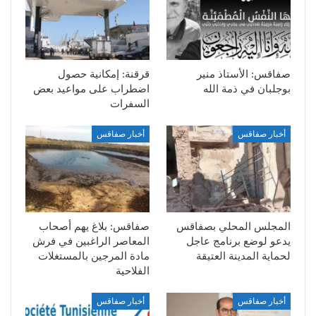
صفاقس: الأستاذ منير
قرقنة: إمكانية حصول
بوجلبان في ذمة الله
اضطراب على مواعيد بعض
السفرات
أخبار صفاقس
أخبار صفاقس
المجلس المحلي بصفاقس
صفاقس: بلاغ يهم أصحاب
يدعو لوضع برنامج عاجل
المعاصر الراغبين في فرش
لحماية المدينة العتيقة
مادة المرجين بالمستغلات
الفلاحية
أخبار صفاقس
أخبار صفاقس