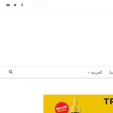
نا
العربية