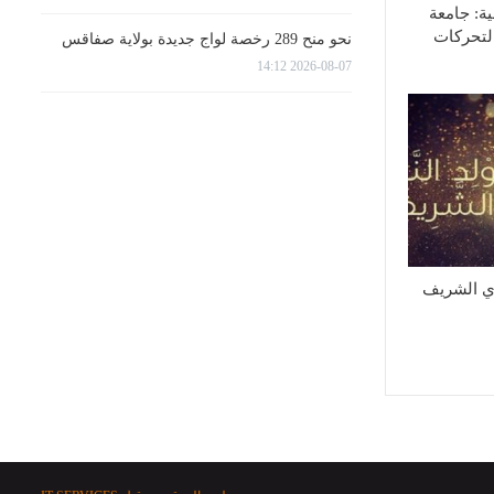
ية: جامعة
لتحركات
نحو منح 289 رخصة لواج جديدة بولاية صفاقس
2026-08-07 14:12
وي الشريف