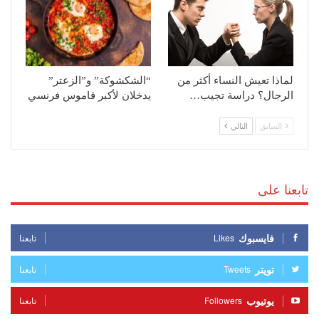
لماذا تعيش النساء أكثر من
“الشكشوكة” و”الزعتر”
الرجال؟ دراسة تجيب…
يدخلان لأكبر قاموس فرنسي
السابق
التالي
تابعنا على
فايسبوك
Likes
تابعنا
تويتر
Tweets
تابعنا
يوتيوب
Followers
تابعنا