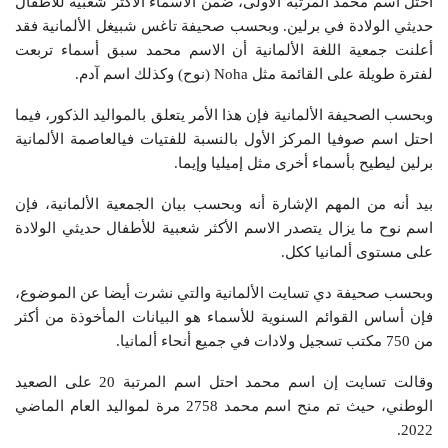
احتل اسم محمد المرتبة الأولى، ضمن الاسماء الأكثر شعبية للأطفال
حديثي الولادة في برلين. وبحسب صحيفة تاغس شبيغل الألمانية فقد
أعلنت جمعية اللغة الألمانية أن الاسم محمد سبق أسماء تربعت
لفترة طويلة على القائمة مثل Noha (نوح) وكذلك اسم آدم.
وبحسب الصحيفة الألمانية فإن هذا الأمر يتعلق بالمواليد الذكور، فيما
احتل اسم صوفيا المركز الأول بالنسبة للفتيات فيالعاصمة الألمانية
برلين ليطيح بأسماء أخرى مثل إميليا وإيما.
بيد أنه من المهم الإشارة أنه وبحسب بيان الجمعية الألمانية، فإن
اسم نوح ما يزال يتصدر الاسم الأكثر شعبية للأطفال حديثي الولادة
على مستوى ألمانيا ككل.
وبحسب صحيفة دي تسايت الألمانية والتي نشرت أيضا عن الموضوع،
فإن أساس القوائم السنوية للأسماء هو البيانات المأخوذة من أكثر
من 750 مكتب تسجيل ولادات في جميع أنحاء ألمانيا.
وقالت تسايت إن اسم محمد احتل اسم المرتبة 20 على الصعيد
الوطني، حيث تم منح اسم محمد 2758 مرة لمواليد العام الماضي
2022.