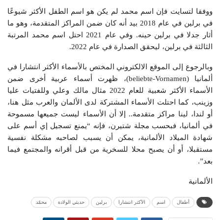
ووفقا لتسايت فإن اسم محمد لم يكن هو اسم الطفل الأكثر شيوعًا
في برلين في عام 2018 بيد أنه كان ضمن المراكز المتقدمة، وهو ما
أثار جدلا في برلين حينه. وفي عام 2021 احتل اسم محمد المرتبة
الثالثة في برلين، ليحقق الصدارة في عام 2022.
وبالرجوع إلى الموقع الالكتروني المختص بالأسماء الأكثر انتشارا في
ألمانيا (beliebte-Vornamen)، ظهرت أسماء عربية أخرى ضمن
الأسماء الأكثر شعبية للعام 2022 مثال مالك وعلي وللفتيات عليا
وزينب، كما احتلت الأسماء المشتركة لدى الألمان والعرب مثل هنا،
أو لندا، لينا مراكز متقدمة.. إلا أن الأسماء ليست جميعها مسموحة
في ألمانيا، فبحسب مجلة شتيرن، فإنه “يمنع تسجيل إي أسم على
شهادة الميلاد الألمانية، يمكن أن يسبب لصاحبه مشكلة نفسية
مستقبلا، أو أن يصبح محلا للسخرية من قبل أقرانه والمجتمع فيما
بعد”.
الألمانية
أطفال
اسم
الأكثر انتشارا
برلين
حديثي الولادة
محمّد