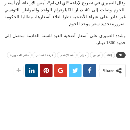
وقال العميري في تصريح لإذاعة “اي اف ام”، أمس الإربعاء، أن أسعار
اللحوم وصلت إلى 40 دينار للكيلوغرام الواحد والمواطن التونسي
غير قادر على شراء الأضحية نظرا لغلاء أسعارها، مطالبا الحكومة
بضرورة تحديد سعر موحد للحوم.
وشدد العميري على أسعار أضحية العيد للسنة القادمة ستصل إلى
حدود 1300 دينار.
إلغاء
تونس
جزار
عيد الإضحى
غرفة القصابين
مفتي الجمهورية
Share