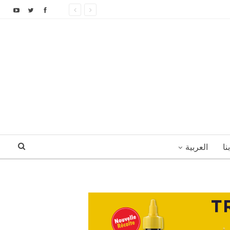
نا
العربية