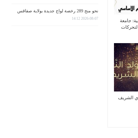
نحو منح 289 رخصة لواج جديدة بولاية صفاقس
2026-08-07 14:12
ية: جامعة
لتحركات
وي الشريف