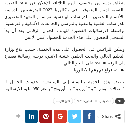
ينطلق بداية من منتصف اليوم الثلاثاء، الإعلان عن نتائج التوجيه
بالنسبة لدورة المتفوقين في باكالوريا 2023 المترشحين للدراسة
بالأقسام التحضيرية للدراسات الهندسية بفرنسا وبالمعهد التحضيري
للدراسات العلمية والتقنية بالمرسى والجامعات الألمانية والفرنسية،
بواسطة الارساليات القصيرة للهاتف الجوال الرقمي بعد أن بدأ
التسجيل للحصول على هذه الخدمة للحصول أمس الاثنين.
ويمكن للراغبين في الحصول على هذه الخدمة، حسب بلاغ وزارة
التعليم العالي والبحث العلمي عشية الاثنين، توجيه إرسالية قصيرة
إلى الرقم 85000 على النحو التالي:
OR ثم فراغ ثم رقم البكالوريا.
وتتوفر هذه الخدمة بالنسبة إلى المنتفعين بخدمات الجوال لـ
”اتصالات تونس ” و ” أوريدو ” و ” أورونج ” بسعر 950 مليم للارسالية.
المتفوقين
باكالوريا 2023
نتائج التوجيه
Share