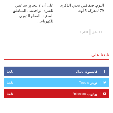
اليوم: صفاقس تحيي الذكرى
على أن لا يتجاوز ساعتين
79 لمعركة 5 أوت
للفترة الواحدة… المناطق
المعنية بالقطع الدوري
للكهرباء…
السابق
التالي
تابعنا على
فايسبوك
Likes
تابعنا
تويتر
Tweets
تابعنا
يوتيوب
Followers
تابعنا