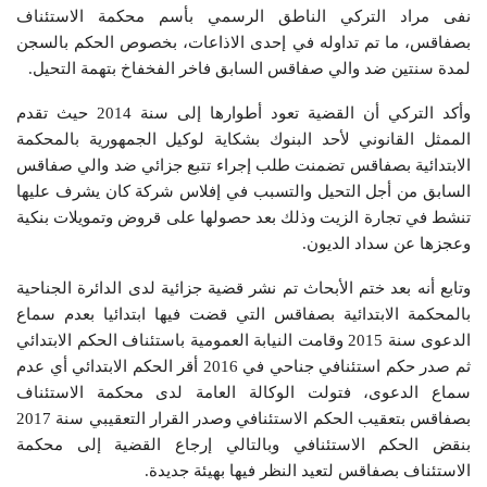
نفى مراد التركي الناطق الرسمي بأسم محكمة الاستئناف
بصفاقس، ما تم تداوله في إحدى الاذاعات، بخصوص الحكم بالسجن
لمدة سنتين ضد والي صفاقس السابق فاخر الفخفاخ بتهمة التحيل.
وأكد التركي أن القضية تعود أطوارها إلى سنة 2014 حيث تقدم
الممثل القانوني لأحد البنوك بشكاية لوكيل الجمهورية بالمحكمة
الابتدائية بصفاقس تضمنت طلب إجراء تتبع جزائي ضد والي صفاقس
السابق من أجل التحيل والتسبب في إفلاس شركة كان يشرف عليها
تنشط في تجارة الزيت وذلك بعد حصولها على قروض وتمويلات بنكية
وعجزها عن سداد الديون.
وتابع أنه بعد ختم الأبحاث تم نشر قضية جزائية لدى الدائرة الجناحية
بالمحكمة الابتدائية بصفاقس التي قضت فيها ابتدائيا بعدم سماع
الدعوى سنة 2015 وقامت النيابة العمومية باستئناف الحكم الابتدائي
ثم صدر حكم استئنافي جناحي في 2016 أقر الحكم الابتدائي أي عدم
سماع الدعوى، فتولت الوكالة العامة لدى محكمة الاستئناف
بصفاقس بتعقيب الحكم الاستئنافي وصدر القرار التعقيبي سنة 2017
بنقض الحكم الاستئنافي وبالتالي إرجاع القضية إلى محكمة
الاستئناف بصفاقس لتعيد النظر فيها بهيئة جديدة.