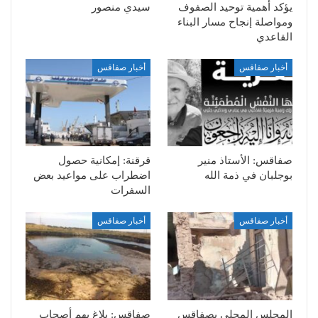
يؤكد أهمية توحيد الصفوف
سيدي منصور
ومواصلة إنجاح مسار البناء
القاعدي
أخبار صفاقس
أخبار صفاقس
صفاقس: الأستاذ منير
قرقنة: إمكانية حصول
بوجلبان في ذمة الله
اضطراب على مواعيد بعض
السفرات
أخبار صفاقس
أخبار صفاقس
المجلس المحلي بصفاقس
صفاقس: بلاغ يهم أصحاب