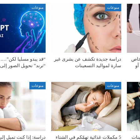
منوعات
منوعات
خاص
دراسة جديدة تكشف عن بشرى غير
“قد يبدو مسليا لكن”…. 
أو
سارة لمواليد التسعينات
“ترند” تحويل الصور إل
منوعات
منوعات
ينات
5 مكملات غذائية تهمّكم في الشتاء
دراسة: إذا كنت تميل إلى