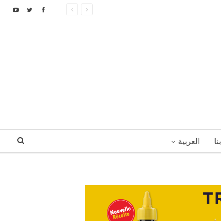
نا
العربية