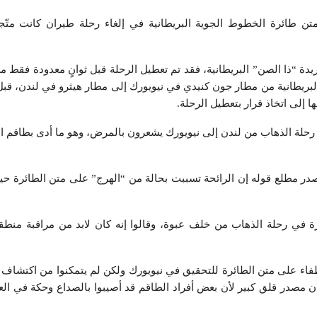
تن طائرة الخطوط الجوية البريطانية في إلغاء رحلة طيران كانت متّجه
ة “ذا الصن” البريطانية، فقد تم تعطيل الرحلة قبل ثوانٍ معدودة فقط من 
البريطانية من مطار جون كنيدي في نيويورك إلى مطار هيثرو في لندن، قبل
 إلى اتخاذ قرار بتعطيل الرحلة.
رحلة الذهاب من لندن إلى نيويورك يشعرون بالمرض، وهو ما أدى بطاقم الط
در مطلع قوله إن الرائحة تسببت بحالة من “الهرج” على متن الطائرة ح
 في رحلة الذهاب من خلف عبوة، وقالوا إنه كان لابد من مراقبة منطقة
فاء على متن الطائرة للتحقيق في نيويورك ولكن لم يتمكنوا من اكتشاف 
ن مصدر قلق كبير لأن بعض أفراد الطاقم قد أصيبوا بالصداع وحكة في العي