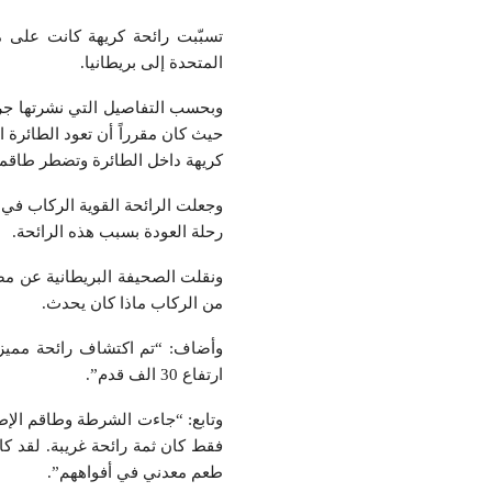
تسبّبت رائحة كريهة كانت على م
المتحدة إلى بريطانيا.
وبحسب التفاصيل التي نشرتها جريد
حيث كان مقرراً أن تعود الطائرة 
كريهة داخل الطائرة وتضطر طاقمها
وجعلت الرائحة القوية الركاب في 
رحلة العودة بسبب هذه الرائحة.
ونقلت الصحيفة البريطانية عن مص
من الركاب ماذا كان يحدث.
وأضاف: “تم اكتشاف رائحة مميزة
ارتفاع 30 الف قدم”.
وتابع: “جاءت الشرطة وطاقم الإط
فقط كان ثمة رائحة غريبة. لقد كا
طعم معدني في أفواههم”.