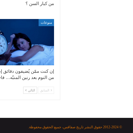
من كبار السن ؟
منوعات
إن كنت ممّن يُضيفون دقائق إ
من النوم بعد رنين المنبّه… فا
السابق
التالي
© 2012-2024 حقوق النشر تاريخ صفاقس، جميع الحقوق محفوظة.