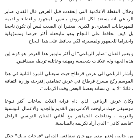
وخلال النقطة الاعلامية التي إنعقدت قبل العرض قال الفنان صابر
الرباعي انه يستعد لكل للعروض بنفس المجهود والعطاء والقيمة
للمهرجانات الصغرى و الكبرى. معتبرا ان الصعب ليس أن تكون ناجحا
بل كيف تحافظ على النجاح وهو مايجعله أكثر حرصا ومسؤولية
واحتراما للجمهور ولمسيرته لكي يحافظ على هذا النجاح.
و يعتبر الفنان “صابر الرباعي” ان أكثر مايميز هذا العرض هو كونه إبن
هذه الجهة وله علاقات شخصية ومهنية وعائلية تربطه بصفاقس.
وأشار الرباعي الى عرض قرطاج حيث سيعتلي للمرة الثانية في هذا
الموسم ركح مسرح قرطاج في عرض تضامني إقترحته وزارة الثقافة
، قائلا “لا بد ان نساند بعضنا البعض وقت الازمات”.
وكان عرض الرباعي الذي دام قرابة الثلاث ساعات أكثر تنوعا
موسيقي حيث تراوحت الأغاني بين القديم والجديد والاعمال التونسية
والعربية ، وتفاعلت الجماهير مع أغاني الفنان التونسي الراحل
“قاسم كافي” الذي أراد تكريمه بالمناسبة.
من جانبه، إعتبر مدير مهرجان صفاقس الدولي “فرحات بريك” خلال