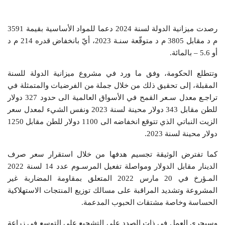
رصدت ميزانية الدولة لسنة 2024 دعما للمواد الأساسية بقيمة 3591
م د مقابل 3805 م د متوقّعة سنـة 2023، أيّ بانخفاض قدره 214 م د
أو 5.6 – بالمائة.
وتتطلع الحكومة، وفق ما ورد في مشروع ميزانية الدولة للسنة
المقبلة، إلى تحقيق ذلك من خلال جملة من الفرضيات والمتمثلة في
تراجـع معدل سـعر القمح في الأسواق العالمية الى حدود 327 دولار
للطن مقابل 343 دولار محينة لسنة 2023 ونفس الشيء لمعدل سعر
الزيت النباتي الذي تتوقع انخفاضه الى 1100 دولار للطن مقابل 1250
دولار محينة لسنة 2023.
كما تفترض الوثيقة تجسيم هدفها من خلال استقرار سعر صرف
الدينار مقابل الدولار ومواصلة تفعيل المرسـوم عدد 14 لسنة 2022
المـؤرخ في 20 مارس 2022 المتعلق بمقاومة المضاربة غير
المشروعة وتشديد المراقبة على مسالك توزيع المنتجات الاستهلاكية
الحساسة وخاصة مشتقات الحبوب المدعمة.
وسيجري العمل في ذات الصدد على التشجيع على التوسع في زراعة