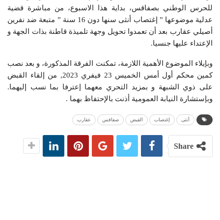
للحرس الوطني بصفاقس، بداية هذا الاسبوع، من مباشرة قضية
عدلية موضوعها ” إغتصاب أنثى سنها دون 16 سنة ” متبعة ضد نفرين
أصيلي عقارب بعد أن تعمدوا تحويل وجهة تلميذة قاطنة بذات الجهة و
الإعتداء عليها جنسيا.
وبإيلاء الموضوع الأهمية اللازمة، تمكنت الفرقة المذكورة، و بعد نصب
كمين محكم أول أمس الخميس 23 فيفري 2023, من إلقاء القبض
على ذوي الشبهة و بمزيد التحري معهما إعترفا بما نسب إليهما.
وبإستشارة النيابة العمومية أذنت بالإحتفاظ بهما .
أنثى
إغتصاب
القبض
صفاقس
عقارب
Share