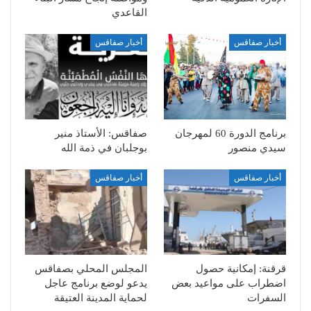
القاعدي
أخبار صفاقس
أخبار صفاقس
برنامج الدورة 60 لمهرجان
صفاقس: الأستاذ منير
سيدي منصور
بوجلبان في ذمة الله
أخبار صفاقس
أخبار صفاقس
قرقنة: إمكانية حصول
المجلس المحلي بصفاقس
اضطراب على مواعيد بعض
يدعو لوضع برنامج عاجل
السفرات
لحماية المدينة العتيقة