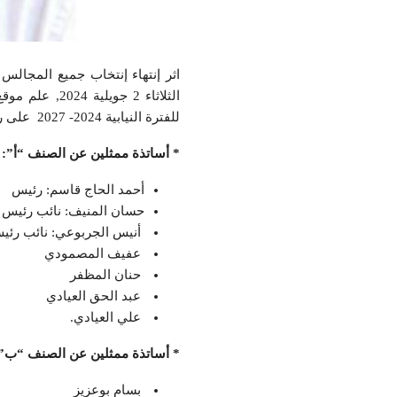
اثر إنتهاء إنتخاب جميع المجالس
الثلاثاء 2 ج
للفترة النيابية 2024- 2027 على رأس فريق متكوّن من الأساتذة الآتي ذكرهم:
* أساتذة ممثلين عن الصنف “أ”:
أحمد الحاج قاسم: رئيس
حسان المنيف: نائب رئيس
أنيس الجربوعي: نائب رئي
عفيف المصمودي
حنان المظفر
عبد الحق العيادي
علي العيادي.
* أساتذة ممثلين عن الصنف “ب”
بسام بوعزيز