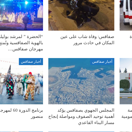
ة
صفاقس: وفاة شاب على عين
“الحضرة ” لمرشد بوليل
المكان في حادث مرور
بالهوية الصفاقسية وتُمت
مهرجان صفاقس…
أخبار صفاقس
أخبار صفاقس
صة
المجلس الجهوي بصفاقس يؤكد
برنامج الدورة
مومية
أهمية توحيد الصفوف ومواصلة إنجاح
منصور
مسار البناء القاعدي