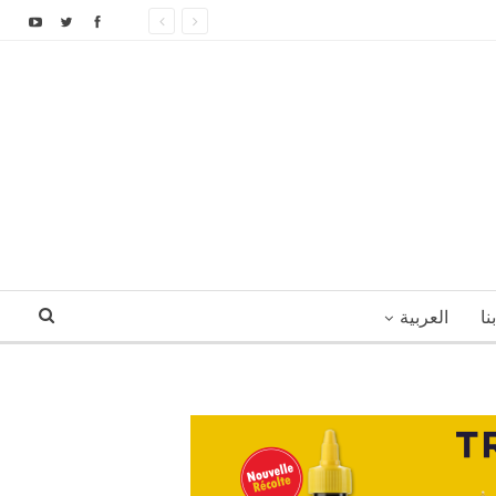
نا
العربية