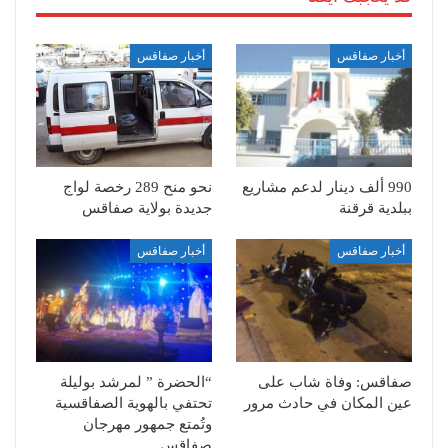
أخبار صفاقس
أخبار صفاقس
990 ألف دينار لدعم مشاريع
نحو منح 289 رخصة لواج
ببلدية قرقنة
جديدة بولاية صفاقس
أخبار صفاقس
أخبار صفاقس
صفاقس: وفاة شاب على
“الحضرة ” لمرشد بوليلة
عين المكان في حادث مرور
تحتفي بالهوية الصفاقسية
وتُمتع جمهور مهرجان
صفاقس…