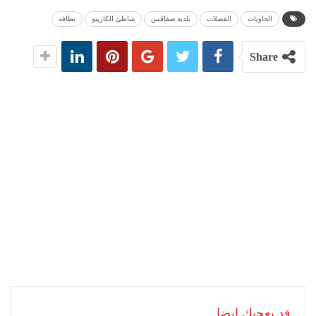
الحاويات
الفضلات
بلدية صفاقس
شاطئ الكازينو
نظافة
Share
قد يعجبك ايضا