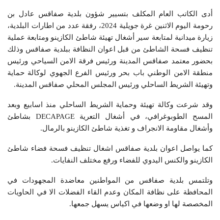
أدى الكاتب العام المكلف بتسيير شؤون بلدية صفاقس عادل بن
رحومة اليوم الاثنين غرة جويلية 2024، رفقة عدد من اطارات البلدية،
زيارة ميدانية لمتابعة سير أشغال تهيئة شاطئ الكازينو ومتابعة عملية
تنظيف فسحة الشاطئ من قبل اعوان النظافة ببلدية صفاقس وذلك
بحضور معتمد صفاقس المدينة ورئيس فرقة الامن السياحي ورئيس
منطقة الامن الوطني باب بحر ورئيس الفرع الجهوي لوكالة حماية
وتهيئة الشريط الساحلي ورئيس المجلس المحلي صفاقس المدينة.
وقد شرعت وكالة تهيئة وحماية الشريط الساحلي منذ اسابيع وبعد
المسح الطوبوغرافي، في أشغال التعرية DECAPAGE بشاطئ
وأشغال مقاومة الانجراف و تغذية شاطئ الكازينو بالرمال.
كما يواصل اعوان بلدية صفاقس اشغال تنظيف فسحة فضاء شاطئ
الكازينو والكنس اليدوي للفضاء ورفع مختلف النفايات.
وتلتمس بلدية صفاقس من المواطنين معاضدة المجهودات في
المحافظة على نظافة المكان وعدم القاء الفضلات الا في الحاويات
المخصصة لها او وضعها في اكياس يسهل جمعها.