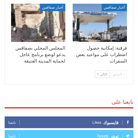
أخبار صفاقس
أخبار صفاقس
قرقنة: إمكانية حصول
المجلس المحلي بصفاقس
اضطراب على مواعيد بعض
يدعو لوضع برنامج عاجل
السفرات
لحماية المدينة العتيقة
السابق
التالي
تابعنا على
فايسبوك
Likes
تابعنا
تويتر
Tweets
تابعنا