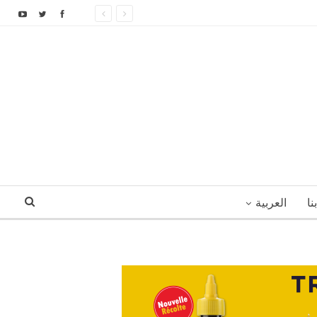
نا
العربية