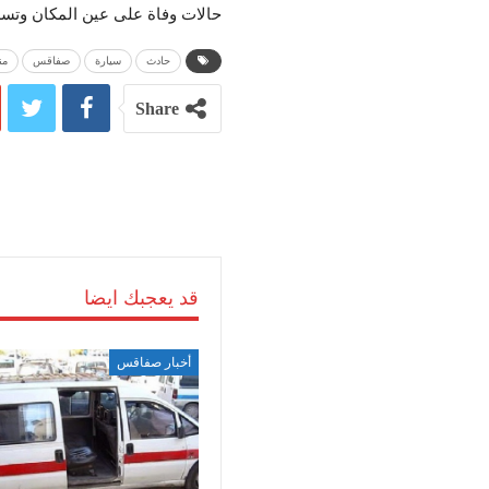
حالات وفاة على عين المكان وتس
حادث
سيارة
صفاقس
من
Share
قد يعجبك ايضا
أخبار صفاقس