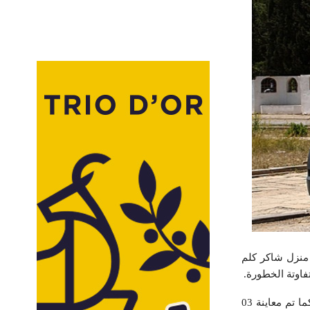
 منزل شاكر كلم
ووفق المتحدث باسم الحماية المدنية، فقد تم إسعافهم ونقلهم إلى المستشفى الجامعي الحبيب بورقيبة كما تم معاينة 03