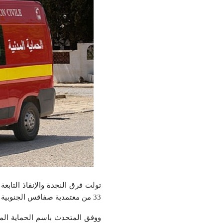
تولت فرق النجدة والإنقاذ التابع
33 من معتمدية صفاقس الجنوبية تمثل في إنزلاق سيارة مما تسبب في إصابة 08 ركاب بإصابات مختلفة ومتفاوتة الخطورة.