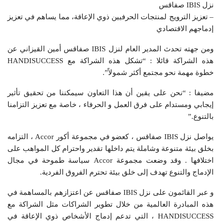
نزل IBIS صفاقس
– تعزيز الترويج لمنتجات الحرفيين ذوي الإعاقة، مما يساهم في تعزيز
إدماجهم الاقتصادي
ومن جهته تحدث المدير العام لنزل IBIS صفاقس أمين القيزاني عن
هذه الشراكة قائلا : “تشكل هذه الشراكة مع HANDISUCCESS
خطوة مهمة نحو مجتمع أكثر شمولاً”.
مضيفا : “نحن على يقين أن هذا التعاون سيمكننا من تحقيق تأثير
إيجابي ومستدام على فرق العمل و الحرفاء ، خاصة مع تعزيز التزامنا
بالتنوع.”
يواصل نزل IBIS صفاقس ، كعضو في مجموعة أكور Accor ، التزامه
بخلق بيئة متنوعة وشاملة يتم داخلها تقدير واحترام كل المواهب على
اختلافها . وقد وضعت مجموعة Accor سياسة طموحة في مجال
الإدماج والتنوع تهدف إلى خلق بيئة تحترم الفروق الفردية.
و عبر القائمون على نزل IBIS صفاقس عن اعتزازهم بالمساهمة في
هذه المبادرة العالمية من خلال تطوير الشراكات مثل الشراكة مع
HANDISUCCESS ، التي تدعم إدماج الأشخاص ذوي الإعاقة في