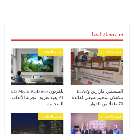
قد يعجبك ايضا
قسم الاعلانات
قسم الاعلانات
المنستير: مازارين وETAP
تلفزيون LG Micro RGB evo
تتكفلان بمخيم صيفي لفائدة
AI يعيد تعريف تجربة الألعاب
70 طفلًا من الفوار
السحابية
قسم الاعلانات
قسم الاعلانات