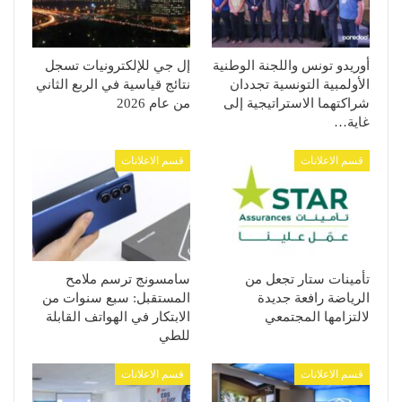
أوريدو تونس واللجنة الوطنية
إل جي للإلكترونيات تسجل
الأولمبية التونسية تجددان
نتائج قياسية في الربع الثاني
شراكتهما الاستراتيجية إلى
من عام 2026
غاية…
قسم الاعلانات
قسم الاعلانات
تأمينات ستار تجعل من
سامسونج ترسم ملامح
الرياضة رافعة جديدة
المستقبل: سبع سنوات من
لالتزامها المجتمعي
الابتكار في الهواتف القابلة
للطي
قسم الاعلانات
قسم الاعلانات