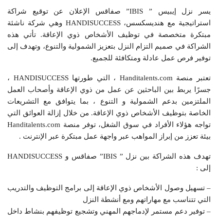
يسر نزل إيبيس ” IBIS” صفاقس الإعلان عن توقيع شراكة
استراتيجية مع هنديسكسس، HANDISUCCESS وهي شركة ناشئة
مبتكرة متخصصة في توظيف الأشخاص ذوي الإعاقة. تأتي هذه
الشراكة في صميم التزام النزل بتعزيز الشمولية والتنوع، وتهدف إلى
توفير فرص عمل عادلة ومتكافئة للجميع.
تعتبر منصة Handitalents.com ، التي طورتها HANDISUCCESS ،
جسرًا يربط بين الباحثين عن عمل من ذوي الإعاقة وأصحاب العمل
الملتزمين بدعم الشمولية و التنوع ، بما يتوافق مع التشريعات
الخاصة بتوظيف الأشخاص ذوي الإعاقة. من خلال إزالة العوائق التي
تواجه هؤلاء الأفراد في سوق الشغل، توفر منصة Handitalents.com
بيئة تعزز من إبراز المواهب عبر واجهة عمل مبتكرة عبر الإنترنت .
تهدف هذه الشراكة بين نزل ” IBIS” صفاقس و HANDISUCCESS
إلى :
– تسهيل وصول الأشخاص ذوي الإعاقة إلى برامج التوظيف والتدريب
التي تتناسب مع مهاراتهم ومع أنشطة النزل
– توفير دعم مستمر لإدماجهم المهني وتشجيع توظيفهم بنشاط داخل