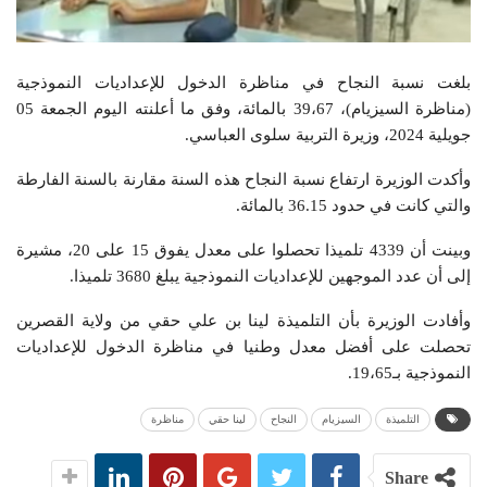
بلغت نسبة النجاح في مناظرة الدخول للإعداديات النموذجية
(مناظرة السيزيام)، 39،67 بالمائة، وفق ما أعلنته اليوم الجمعة 05
جويلية 2024، وزيرة التربية سلوى العباسي.
وأكدت الوزيرة ارتفاع نسبة النجاح هذه السنة مقارنة بالسنة الفارطة
والتي كانت في حدود 36.15 بالمائة.
وبينت أن 4339 تلميذا تحصلوا على معدل يفوق 15 على 20، مشيرة
إلى أن عدد الموجهين للإعداديات النموذجية يبلغ 3680 تلميذا.
وأفادت الوزيرة بأن التلميذة لينا بن علي حقي من ولاية القصرين
تحصلت على أفضل معدل وطنيا في مناظرة الدخول للإعداديات
النموذجية بـ19،65.
التلميذة
السيزيام
النجاح
لينا حقي
مناظرة
Share