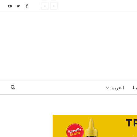
نا
العربية