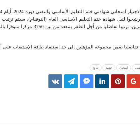
2 ، من بينهم 32 الف و911 ترشحوا لنيل شهادة ختم التعليم الاساسي العام (النوفيام)، سيتم 
معدل يساوي او يفوق 15 من عشرين، ترتيبا تفاضليا من أجل الظ
تفاضليا ضمن مجموعة المؤهلين إلى حد إستنفاذ طاقة الإستيعاب على أن
قني
امتحان
خدمة
نتائج