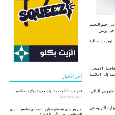
 شهادتي ختم التعليم
توجيه إرسالية
اصيل الامتحان
ة إلى التلاميذ
آخر الأخبار
نحو منح 289 رخصة لواج جديدة بولاية صفاقس
لأساسي والتقني دورة 2024 على الموقع الالكتروني التالي:
2026-08-07 14:12
ي أعلنت عنها وزارة التربية في
من هو نادي شوتينغ ستارز النيجيري منافس النادي
الصفاقسي في كأس الكاف؟