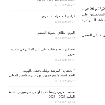
2026-08-07 12:15
وقد ترشح أكثر من 33 الف تلميذ لاجتياز امتحاني شهادتي ختم التعليم الأساسي والتقني دورة 2024، أيام 24و25 و 26 جوان
ترتيب المتحصلين على
تراجع عدد حوادث المرور
فر بمقعد من بين 3750 مركزا متوفرا بالمعاهد النموذجية
2026-08-07 10:05
اليوم: انطلاق الصولد الصيفي
 لا يقل المعدل
2026-08-07 09:10
صفاقس: وفاة شاب على عين المكان في حادث
مرور
2026-08-07 08:25
“الحضرة ” لمرشد بوليلة تحتفي بالهوية
الصفاقسية وتُمتع جمهور مهرجان صفاقس الدولي
2026-08-07 08:13
محمد الغربي رئيسا جديدا لهيكل سوسيوس للمدة
النيابية 2026 – 2028
2026-08-06 23:30