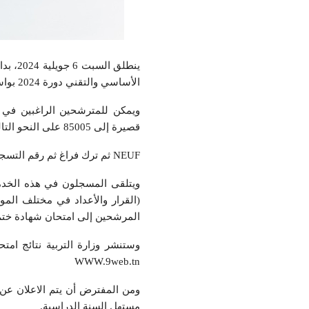
ينطلق
الأساسي والتقني دورة 2024 بواسطة الإرساليات القصيرة للهاتف الجوال لمختلف مشغلي الهواتف الجوالة في تونس.
ويمكن للمترشحين الراغبين في ا
قصيرة إلى 85005 على النحو التالي:
NEUF ثم ترك فراغ ثم رقم التسجيل في الامتحان (متكون من 6 أرقام).
ويتلقى المسجلون في هذه الخدمة
(القرار والأعداد في مختلف الموا
المرشحين إلى امتحان شهادة ختم 
WWW.9web.tn
مستهل السنة الدراسية.