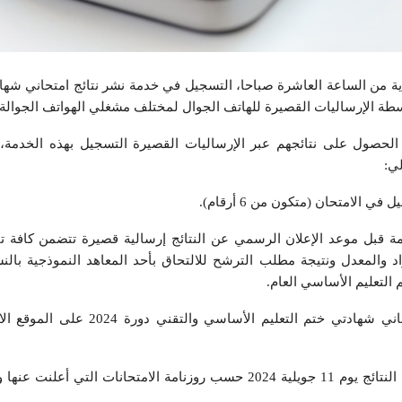
 السبت 6 جويلية 2024، بداية من الساعة العاشرة صباحا، التسجيل في خدمة نشر نتائج امتحاني
لحصول على نتائجهم عبر الإرساليات القصيرة التسجيل بهذه الخدمة، ب
 قبل موعد الإعلان الرسمي عن النتائج إرسالية قصيرة تتضمن كافة تف
د والمعدل ونتيجة مطلب الترشح للالتحاق بأحد المعاهد النموذجية بالنسب
التعليم الأساسي العام.
وستنشر وزارة التربية نتائج امتحاني شهادتي ختم التعليم ا
ومن المفترض أن يتم الاعلان عن النتائج يوم 11 جويلية 2024 حسب روزنامة الامتحانات الت