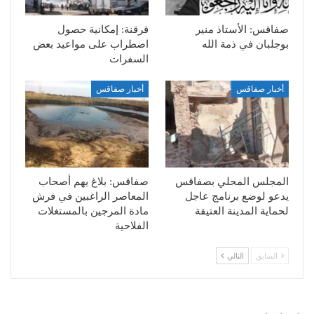
صفاقس: الأستاذ منير
قرقنة: إمكانية حصول
بوجلبان في ذمة الله
اضطراب على مواعيد بعض
السفرات
أخبار صفاقس
أخبار صفاقس
المجلس المحلي بصفاقس
صفاقس: بلاغ يهم أصحاب
يدعو لوضع برنامج عاجل
المعاصر الراغبين في فرش
لحماية المدينة العتيقة
مادة المرجين بالمستغلات
الفلاحية
السابق
التالي